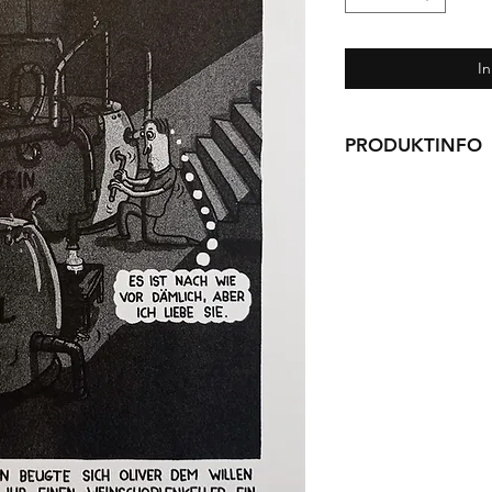
I
PRODUKTINFO
Risographie
Din A4
1-farbig
Papier: Metapaper 
Nummeriert und sign
Auflage: 50