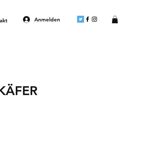
Anmelden
akt
KÄFER