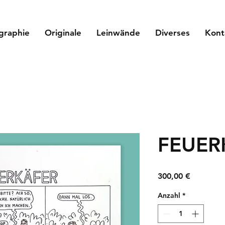
graphie
Originale
Leinwände
Diverses
Kont
FEUER
Preis
300,00 €
Anzahl
*