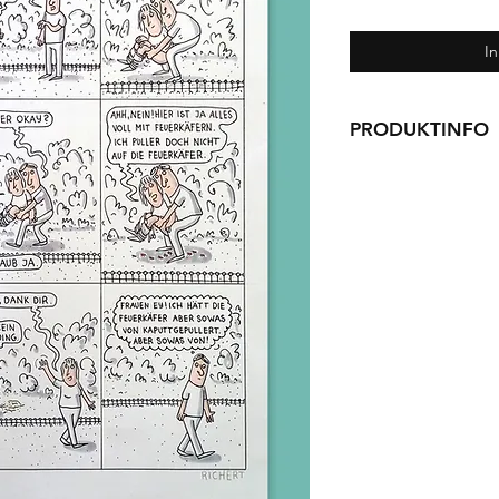
I
PRODUKTINFO
Originalzeichnung
Fineliner und Mark
Papier, A3