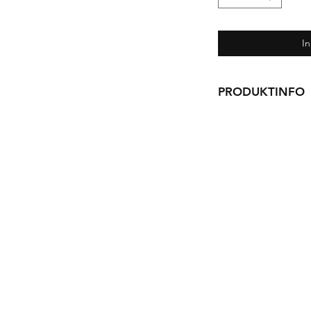
I
PRODUKTINFO
Risographie
Din A4
3-farbig
Papier: Metapaper 
Kontakt
Nummeriert und sign
Auflage: 50
mail@hannesrichert.de